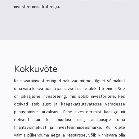
investeerimisstrateegia.
Kokkuvõte
Kinnisvarainvesteeringud pakuvad mitmekülgset võimalust
oma vara kasvatada ja passiivset sissetulekut teenida. See
on pikaajaline investeering, mis sobib investoritele, kes
otsivad stabiilsust ja käegakatsutavatesse varadesse
panustamise turvalisust. Enne investeerimist kaaluge nii
eeliseid kui ka puudusi ning analüüsige oma
finantsvõimekust ja investeerimiseesmärke. Kui olete
valmis pühenduma aega ja ressursse, võib kinnisvara olla