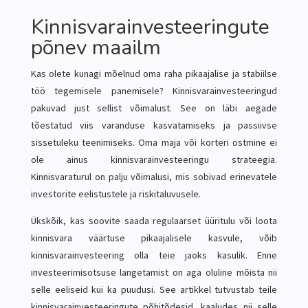
Kinnisvarainvesteeringute
põnev maailm
Kas olete kunagi mõelnud oma raha pikaajalise ja stabiilse
töö tegemisele panemisele? Kinnisvarainvesteeringud
pakuvad just sellist võimalust. See on läbi aegade
tõestatud viis varanduse kasvatamiseks ja passiivse
sissetuleku teenimiseks. Oma maja või korteri ostmine ei
ole ainus kinnisvarainvesteeringu strateegia.
Kinnisvaraturul on palju võimalusi, mis sobivad erinevatele
investorite eelistustele ja riskitaluvusele.
Ükskõik, kas soovite saada regulaarset üüritulu või loota
kinnisvara väärtuse pikaajalisele kasvule, võib
kinnisvarainvesteering olla teie jaoks kasulik. Enne
investeerimisotsuse langetamist on aga oluline mõista nii
selle eeliseid kui ka puudusi. See artikkel tutvustab teile
kinnisvarainvesteeringute põhitõdesid, kaaludes nii selle