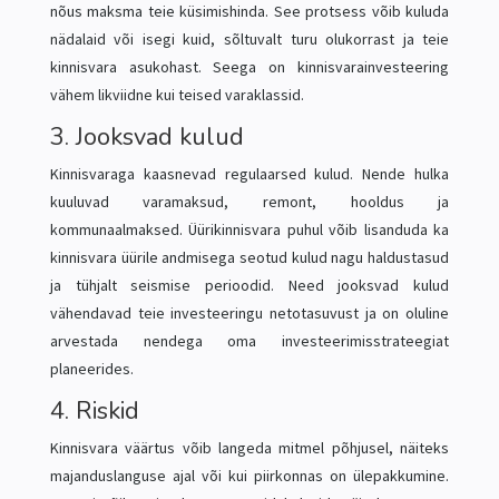
nõus maksma teie küsimishinda. See protsess võib kuluda
nädalaid või isegi kuid, sõltuvalt turu olukorrast ja teie
kinnisvara asukohast. Seega on kinnisvarainvesteering
vähem likviidne kui teised varaklassid.
3. Jooksvad kulud
Kinnisvaraga kaasnevad regulaarsed kulud. Nende hulka
kuuluvad varamaksud, remont, hooldus ja
kommunaalmaksed. Üürikinnisvara puhul võib lisanduda ka
kinnisvara üürile andmisega seotud kulud nagu haldustasud
ja tühjalt seismise perioodid. Need jooksvad kulud
vähendavad teie investeeringu netotasuvust ja on oluline
arvestada nendega oma investeerimisstrateegiat
planeerides.
4. Riskid
Kinnisvara väärtus võib langeda mitmel põhjusel, näiteks
majanduslanguse ajal või kui piirkonnas on ülepakkumine.