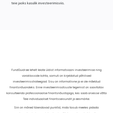
teie jaoks kasulik investeerimisviis.
FundGuidr.ee lehelt leiate üldist informatsiooni investeerimise ning
varaklasside kohta, samuti on kirjeldatud põhilised
investeerimisstrateegiad. Sisu on informatiivne ja ei ole mõeldud
finantsnõuandeks. Enne investeerimisotsuste tegemist on soovitatav
konsulteerida professionaalse finantsnõustajaga, kes saab arvesse võtta
Teie individuaalset finantsseisundit ja eesmärke.
Siin on mõned täiendavad punktid, mida tasub meeles pidada: