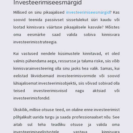
Investeerimiseesmärgid
Millised on sinu pikaajalised
investeerimiseesmärgid
? Kas
soovid teenida passiivset sissetulekut üüri kaudu või
lootad kinnisvara väärtuse pikaajalisele kasvule? Mõistes
oma eesmärke saad valida sobiva kinnisvara
investeerimisstrateegia.
Kui vastused nendele küsimustele kinnitavad, et oled
valmis pühendama aega, ressursse ja taluma riske, siis võib
kinnisvarainvesteering olla sinu jaoks hea valik. Samas, kui
eelistad likviidsemaid investeerimisvormide või soovid
lühiajalisemat investeerimisobjektii, siis võivad sobivad olla
teised investeerimisviisid nagu aktsiad või
investeerimisfondid.
Ükskõik, millise otsuse teed, on oluline enne investeerimist
põhjalikult uurida turgu ja saada professionaalset nõu. See
aitab sul teha teadliku otsuse ja valida oma
investeerimiseelistustele vastava kinnisvara