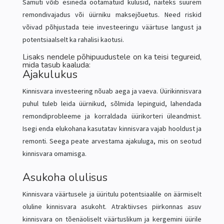
Samuti võib esineda ootamatuid kulusid, näiteks suurem
remondivajadus või üürniku maksejõuetus. Need riskid
võivad põhjustada teie investeeringu väärtuse langust ja
potentsiaalselt ka rahalisi kaotusi.
Lisaks nendele põhipuudustele on ka teisi tegureid,
mida tasub kaaluda:
Ajakulukus
Kinnisvara investeering nõuab aega ja vaeva. Üürikinnisvara
puhul tuleb leida üürnikud, sõlmida lepinguid, lahendada
remondiprobleeme ja korraldada üürikorteri üleandmist.
Isegi enda elukohana kasutatav kinnisvara vajab hooldust ja
remonti. Seega peate arvestama ajakuluga, mis on seotud
kinnisvara omamisga.
Asukoha olulisus
Kinnisvara väärtusele ja üüritulu potentsiaalile on äärmiselt
oluline kinnisvara asukoht. Atraktiivses piirkonnas asuv
kinnisvara on tõenäoliselt väärtuslikum ja kergemini üürile