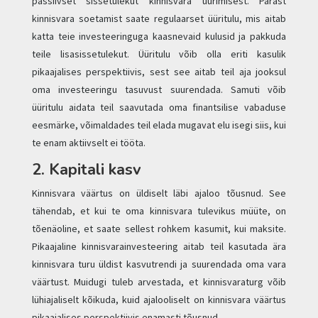
passiivset sissetulekut kinnisvara üürimisest. Pärast
kinnisvara soetamist saate regulaarset üüritulu, mis aitab
katta teie investeeringuga kaasnevaid kulusid ja pakkuda
teile lisasissetulekut. Üüritulu võib olla eriti kasulik
pikaajalises perspektiivis, sest see aitab teil aja jooksul
oma investeeringu tasuvust suurendada. Samuti võib
üüritulu aidata teil saavutada oma finantsilise vabaduse
eesmärke, võimaldades teil elada mugavat elu isegi siis, kui
te enam aktiivselt ei tööta.
2. Kapitali kasv
Kinnisvara väärtus on üldiselt läbi ajaloo tõusnud. See
tähendab, et kui te oma kinnisvara tulevikus müüte, on
tõenäoline, et saate sellest rohkem kasumit, kui maksite.
Pikaajaline kinnisvarainvesteering aitab teil kasutada ära
kinnisvara turu üldist kasvutrendi ja suurendada oma vara
väärtust. Muidugi tuleb arvestada, et kinnisvaraturg võib
lühiajaliselt kõikuda, kuid ajalooliselt on kinnisvara väärtus
pikaajalises perspektiivis enamasti tõusnud.