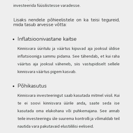
investeerida füüsilistesse varadesse.
Lisaks nendele põhieelistele on ka teisi tegureid,
mida tasub arvesse võtta:
Inflatsioonivastane kaitse
Kinnisvara üüritulu ja väärtus kipuvad aja jooksul üldise
inflatsiooniga sammu pidama. See tähendab, et kui raha
väärtus aja jooksul väheneb, siis vastupidiselt sellele
kinnisvara väärtus pigem kasvab.
Põhikasutus
Kinnisvara investeeringut saab kasutada mitmel viisil. Kui
te ei soovi kinnisvara üürile anda, saate seda ise
kasutada oma elukohana või puhkemajana. See annab
teile investeeringu üle suurema kontrolli ja võimaldab teil
nautida vara pakutavaid elustiililisi eeliseid.