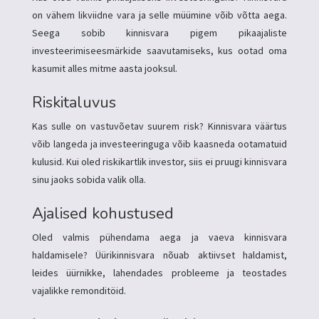
on vähem likviidne vara ja selle müümine võib võtta aega.
Seega sobib kinnisvara pigem pikaajaliste
investeerimiseesmärkide saavutamiseks, kus ootad oma
kasumit alles mitme aasta jooksul.
Riskitaluvus
Kas sulle on vastuvõetav suurem risk? Kinnisvara väärtus
võib langeda ja investeeringuga võib kaasneda ootamatuid
kulusid. Kui oled riskikartlik investor, siis ei pruugi kinnisvara
sinu jaoks sobida valik olla.
Ajalised kohustused
Oled valmis pühendama aega ja vaeva kinnisvara
haldamisele? Üürikinnisvara nõuab aktiivset haldamist,
leides üürnikke, lahendades probleeme ja teostades
vajalikke remonditöid.