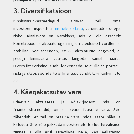
3. Diversifikatsioon
Kinnisvarainvesteeringud aitavad teil oma
investeerimisportfelli
mitmekesistada
, vähendades seega
riske. Kinnisvara on varaklass, mis ei ole otseselt
korrelatsioonis aktsiaturuga ning on üleüldiselt võrdlemisi
stabiilne. See tähendab, et kui aktsiaturud langevad, ei
pruugi kinnisvara väärtus langeda samal määral.
Diversifitseerimine aitab leevendada teie üldist portfelli
riski ja stabiliseerida teie finantsseisundit turu kõikumiste
ajal.
4. Käegakatsutav vara
Erinevalt aktsiatest ja võlakirjadest, mis on
finantsinstrumendid, on kinnisvara füüsiline vara. See
tähendab, et teil on reaalne vara, mida saate näha ja
katsuda. See võib pakkuda investoritele teatud turvalisuse
tunnet ja olla eriti atraktiivne neile, kes eelistavad