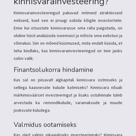
kinnisvarainvesteering?
Kinnisvarainvesteeringud pakuvad mitmeid atraktiivseid
eeliseid, kuid see ei pruugi sobida kõigile investoritele.
Enne kui otsustate kinnisvarasse oma raha paigutada, on
oluline hästi analüüsida iseennast ja mõista oma eelistusi ja
võimalusi. Siin on mõned küsimused, mida endalt küsida, et
teha kindlaks, kas kinnisvarainvesteeringud on teie jaoks
sobiv valik:
Finantsolukorra hindamine
Kas sul on piisavalt algkapitali kinnisvara ostmiseks ja
sellega kaasnevate kulude katmiseks? Kinnisvara nõuab
märkimisväärset investeeringut ja lisaks ostuhinnale tuleb
arvestada ka remondikulude, varamaksude ja muude
jooksvate kuludega.
Valmidus ootamiseks
Kas oled valmis pikaajaliseks investeeringuks? Kinnisvara