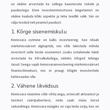
on oluline arvestada ka sellega kaasnevate riskide ja
puudustega. Enne investeerimisotsuse langetamist on
oluline kaaluda kõiki aspekte ja teha teadlik valik. Siin on
välja toodud neli peamist puudust:
1. Kõrge sisenemiskulu
Kinnisvara ostmine on kallis investeering. See nõuab
märkimisväärset
algkapitali
, mis võib takistada mõnda
investorit selle turule sisenemist. Lisaks ostuhinnale tuleb
arvestada ka kõrvalkuludega, näiteks kõrged tehingu
tasud. Seega vajab kinnisvarainvesteering märkimisväärset
finantsvõimekust, mis ei pruugi kõigile investoritele
kättesaadav olla.
2. Vähene likviidsus
Kinnisvara müümine võib võtta aega, erinevalt aktsiatest ja
teistest väärtpaberitest, mida saab müüa börsil
sekunditega. Kinnisvara müügiks on vaja leida ostja, kes on