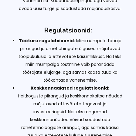
vähenemist. Kaubanduslepingud aga võivad
avada uusi turge ja soodustada majanduskasvu.
Regulatsioonid:
Tööturu regulatsioonid:
Miinimumpalk, tööaja
piirangud ja ametiühingute õigused mõjutavad
tööjõukulusid ja ettevõtete kasumlikkust. Näiteks
miinimumpalga tõstmine võib parandada
töötajate elujärge, aga samas kaasa tuua ka
töökohtade vähenemise.
Keskkonnaalased regulatsioonid:
Heitkoguste piirangud ja keskkonnakaitse nõuded
mõjutavad ettevõtete tegevust ja
investeeringuid. Näiteks rangemad
keskkonnanõuded võivad soodustada
rohetehnoloogiate arengut, aga samas kaasa
tuua ka ettevõtete kulude suurenemise.