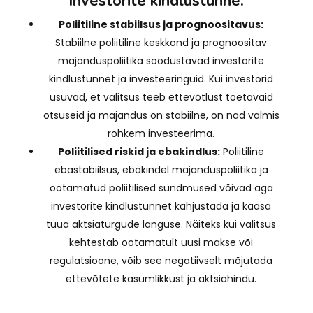
Investorite kindlustunne:
Poliitiline stabiilsus ja prognoositavus:
Stabiilne poliitiline keskkond ja prognoositav
majanduspoliitika soodustavad investorite
kindlustunnet ja investeeringuid. Kui investorid
usuvad, et valitsus teeb ettevõtlust toetavaid
otsuseid ja majandus on stabiilne, on nad valmis
rohkem investeerima.
Poliitilised riskid ja ebakindlus:
Poliitiline
ebastabiilsus, ebakindel majanduspoliitika ja
ootamatud poliitilised sündmused võivad aga
investorite kindlustunnet kahjustada ja kaasa
tuua aktsiaturgude languse. Näiteks kui valitsus
kehtestab ootamatult uusi makse või
regulatsioone, võib see negatiivselt mõjutada
ettevõtete kasumlikkust ja aktsiahindu.