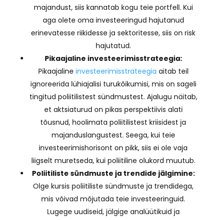
majandust, siis kannatab kogu teie portfell. Kui
aga olete oma investeeringud hajutanud
erinevatesse riikidesse ja sektoritesse, siis on risk
hajutatud.
Pikaajaline investeerimisstrateegia:
Pikaajaline
investeerimisstrateegia
aitab teil
ignoreerida lühiajalisi turukõikumisi, mis on sageli
tingitud poliitilistest sündmustest. Ajalugu näitab,
et aktsiaturud on pikas perspektiivis alati
tõusnud, hoolimata poliitilistest kriisidest ja
majanduslangustest. Seega, kui teie
investeerimishorisont on pikk, siis ei ole vaja
liigselt muretseda, kui poliitiline olukord muutub.
Poliitiliste sündmuste ja trendide jälgimine:
Olge kursis poliitiliste sündmuste ja trendidega,
mis võivad mõjutada teie investeeringuid.
Lugege uudiseid, jälgige analüütikuid ja