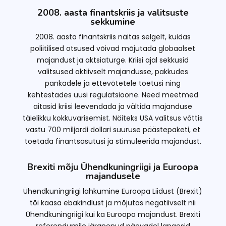
2008. aasta finantskriis ja valitsuste
sekkumine
2008. aasta finantskriis näitas selgelt, kuidas
poliitilised otsused võivad mõjutada globaalset
majandust ja aktsiaturge. Kriisi ajal sekkusid
valitsused aktiivselt majandusse, pakkudes
pankadele ja ettevõtetele toetusi ning
kehtestades uusi regulatsioone. Need meetmed
aitasid kriisi leevendada ja vältida majanduse
täielikku kokkuvarisemist. Näiteks USA valitsus võttis
vastu 700 miljardi dollari suuruse päästepaketi, et
toetada finantsasutusi ja stimuleerida majandust.
Brexiti mõju Ühendkuningriigi ja Euroopa
majandusele
Ühendkuningriigi lahkumine Euroopa Liidust (Brexit)
tõi kaasa ebakindlust ja mõjutas negatiivselt nii
Ühendkuningriigi kui ka Euroopa majandust. Brexiti
referendumile järgnenud päevadel langesid