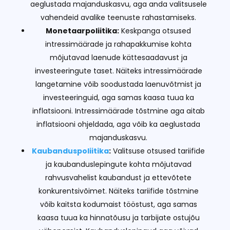
aeglustada majanduskasvu, aga anda valitsusele
vahendeid avalike teenuste rahastamiseks.
Monetaarpoliitika:
Keskpanga otsused
intressimäärade ja rahapakkumise kohta
mõjutavad laenude kättesaadavust ja
investeeringute taset. Näiteks intressimäärade
langetamine võib soodustada laenuvõtmist ja
investeeringuid, aga samas kaasa tuua ka
inflatsiooni. Intressimäärade tõstmine aga aitab
inflatsiooni ohjeldada, aga võib ka aeglustada
majanduskasvu.
Kaubanduspoliitika
:
Valitsuse otsused tariifide
ja kaubanduslepingute kohta mõjutavad
rahvusvahelist kaubandust ja ettevõtete
konkurentsivõimet. Näiteks tariifide tõstmine
võib kaitsta kodumaist tööstust, aga samas
kaasa tuua ka hinnatõusu ja tarbijate ostujõu