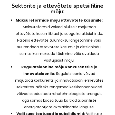
Sektorite ja ettevõtete spetsiifiline
mõju:
Maksureformide mõju ettevõtete kasumile:
Maksureformid võivad oluliselt mõjutada
ettevõtete kasumlikkust ja seega ka aktsiahindu.
Näiteks ettevõtte tulumaksu langetamine võib
suurendada ettevõtete kasumit ja aktsiahindu,
samas kui maksude tõstmine võib avaldada
vastupidist mõju.
Regulatsioonide mõju konkurentsile ja
innovatsioonile:
Regulatsioonid võivad
mõjutada konkurentsi ja innovatsiooni erinevates
sektorites. Näiteks rangemad keskkonnanõuded
võivad soodustada rohetehnoloogiate arengut,
aga samas kaasa tuua ka traditsiooniliste
energiatootjate aktsiahindade languse.
Valitsuse toetused ja subsiidiumid:
Valitsuse