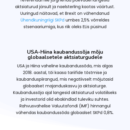
aktsiaturud järsult ja naelsterling kaotas väärtust.
Uuringud näitavad, et Brexit on vähendanud
Ühendkuningriigi SKPd
umbes 2,5% võrreldes
stsenaariumiga, kus riik oleks ELis püsinud
USA-Hiina kaubandussõja mõju
globaalsetele aktsiaturgudele
USA ja Hiina vaheline kaubandussõda, mis algas
2018. aastal, tõi kaasa tariifide tõstmise ja
kaubanduspiirangud, mis negatiivselt mõjutasid
globaalset majanduskasvu ja aktsiaturge.
Kaubandussõja ajal langesid aktsiaturud volatiilseks
ja investorid olid ebakindlad tuleviku suhtes.
Rahvusvahelise Valuutafondi (IMF) hinnangul
vähendas kaubandussõda globaalset SKPd 0,8%.