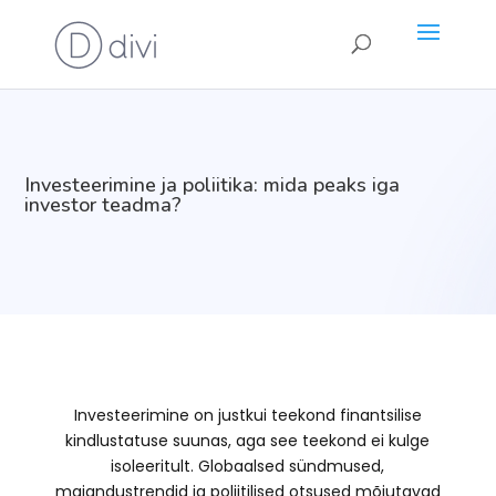
Investeerimine ja poliitika: mida peaks iga
investor teadma?
Investeerimine on justkui teekond finantsilise
kindlustatuse suunas, aga see teekond ei kulge
isoleeritult. Globaalsed sündmused,
majandustrendid ja poliitilised otsused mõjutavad