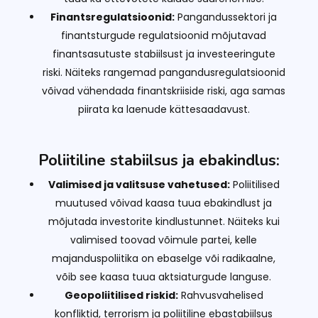
Finantsregulatsioonid:
Pangandussektori ja
finantsturgude regulatsioonid mõjutavad
finantsasutuste stabiilsust ja investeeringute
riski. Näiteks rangemad pangandusregulatsioonid
võivad vähendada finantskriiside riski, aga samas
piirata ka laenude kättesaadavust.
Poliitiline stabiilsus ja ebakindlus:
Valimised ja valitsuse vahetused:
Poliitilised
muutused võivad kaasa tuua ebakindlust ja
mõjutada investorite kindlustunnet. Näiteks kui
valimised toovad võimule partei, kelle
majanduspoliitika on ebaselge või radikaalne,
võib see kaasa tuua aktsiaturgude languse.
Geopoliitilised riskid:
Rahvusvahelised
konfliktid, terrorism ja poliitiline ebastabiilsus