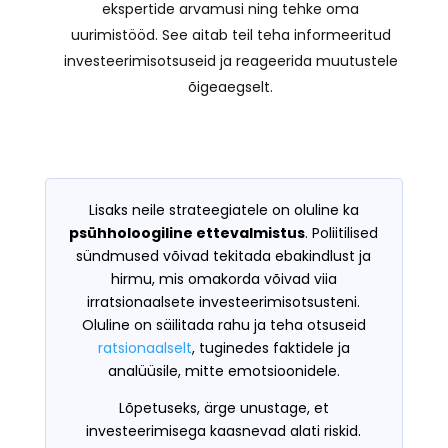
ekspertide arvamusi ning tehke oma
uurimistööd. See aitab teil teha informeeritud
investeerimisotsuseid ja reageerida muutustele
õigeaegselt.
Lisaks neile strateegiatele on oluline ka
psühholoogiline ettevalmistus
. Poliitilised
sündmused võivad tekitada ebakindlust ja
hirmu, mis omakorda võivad viia
irratsionaalsete investeerimisotsusteni.
Oluline on säilitada rahu ja teha otsuseid
ratsionaalselt
, tuginedes faktidele ja
analüüsile, mitte emotsioonidele.
Lõpetuseks, ärge unustage, et
investeerimisega kaasnevad alati riskid.