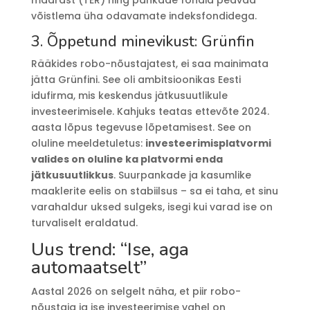
võistlema üha odavamate indeksfondidega.
3. Õppetund minevikust: Grünfin
Rääkides robo-nõustajatest, ei saa mainimata
jätta Grünfini. See oli ambitsioonikas Eesti
idufirma, mis keskendus jätkusuutlikule
investeerimisele. Kahjuks teatas ettevõte 2024.
aasta lõpus tegevuse lõpetamisest. See on
oluline meeldetuletus:
investeerimisplatvormi
valides on oluline ka platvormi enda
jätkusuutlikkus
. Suurpankade ja kasumlike
maaklerite eelis on stabiilsus – sa ei taha, et sinu
varahaldur uksed sulgeks, isegi kui varad ise on
turvaliselt eraldatud.
Uus trend: “Ise, aga
automaatselt”
Aastal 2026 on selgelt näha, et piir robo-
nõustaja ja ise investeerimise vahel on