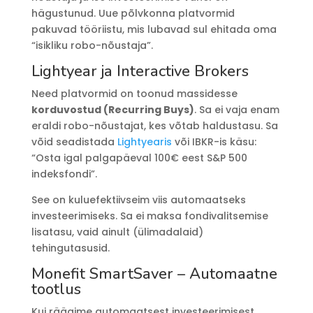
hägustunud. Uue põlvkonna platvormid
pakuvad tööriistu, mis lubavad sul ehitada oma
“isikliku robo-nõustaja”.
Lightyear ja Interactive Brokers
Need platvormid on toonud massidesse
korduvostud (Recurring Buys)
. Sa ei vaja enam
eraldi robo-nõustajat, kes võtab haldustasu. Sa
võid seadistada
Lightyearis
või IBKR-is käsu:
“Osta igal palgapäeval 100€ eest S&P 500
indeksfondi”.
See on kuluefektiivseim viis automaatseks
investeerimiseks. Sa ei maksa fondivalitsemise
lisatasu, vaid ainult (ülimadalaid)
tehingutasusid.
Monefit SmartSaver – Automaatne
tootlus
Kui räägime automaatsest investeerimisest