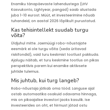
Enamiku tänapäevaste lahendustega (LHV
Kasvukonto, Lightyear, pangad) saab alustada
juba 1–10 eurost. Müüt, et investeerimine nõuab
tuhandeid, on aastal 2026 lõplikult purustatud.
Kas tehisintellekt suudab turgu
võita?
Üldjuhul mitte. Jaemüügi robo-nõustajate
eesmärk ei ole turgu võita (seda üritavad
riskifondid), vaid turu keskmist tootlust pakkuda.
Ajalugu näitab, et turu keskmine tootlus on pikas
perspektiivis parem kui enamike aktiivsete
juhtide tulemus.
Mis juhtub, kui turg langeb?
Robo-nõustaja jätkab oma tööd. Languse ajal
ostab automaatika osakuid odavama hinnaga,
mis on pikaajalise investori jaoks kasulik. Ise
investeerides on oht, et hirmust jätad ostu