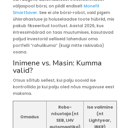
väljaspool börsi, on pildil endiselt
Monefit
SmartSaver
. See ei ole börsi-robot, vaid pigem
ühisrahastuse ja hoiuselaadse toote hübriid, mis
pakub fikseeritud tootlust. Aastal 2026, kus
intressimäärad on taas muutumises, kasutavad
paljud investorid selliseid lahendusi oma
portfelli “rahulikuma” (kuigi mitte riskivaba)
osana.
Inimene vs. Masin: Kumma
valid?
Otsus sõltub sellest, kui palju soovid ise
kontrollida ja kui palju oled nõus mugavuse eest
maksma.
Robo-
Ise valimine
nõustaja (nt
(nt
Omadus
SEB, LHV
Lightyear,
automaatika)
IBKR)