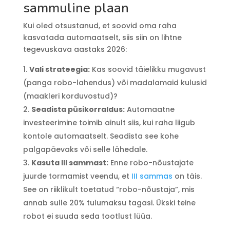
sammuline plaan
Kui oled otsustanud, et soovid oma raha
kasvatada automaatselt, siis siin on lihtne
tegevuskava aastaks 2026:
Vali strateegia:
Kas soovid täielikku mugavust
(panga robo-lahendus) või madalamaid kulusid
(maakleri korduvostud)?
Seadista püsikorraldus:
Automaatne
investeerimine toimib ainult siis, kui raha liigub
kontole automaatselt. Seadista see kohe
palgapäevaks või selle lähedale.
Kasuta III sammast:
Enne robo-nõustajate
juurde tormamist veendu, et
III sammas
on täis.
See on riiklikult toetatud “robo-nõustaja”, mis
annab sulle 20% tulumaksu tagasi. Ükski teine
robot ei suuda seda tootlust lüüa.