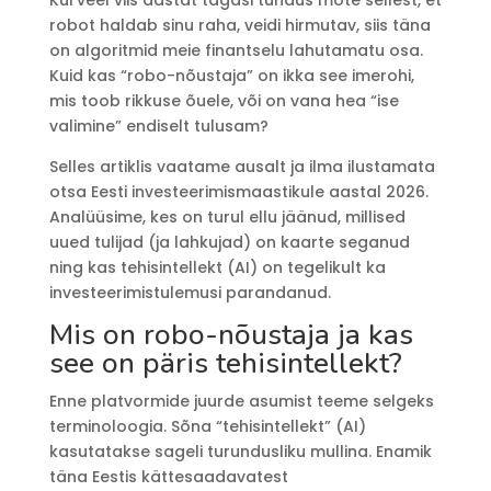
robot haldab sinu raha, veidi hirmutav, siis täna
on algoritmid meie finantselu lahutamatu osa.
Kuid kas “robo-nõustaja” on ikka see imerohi,
mis toob rikkuse õuele, või on vana hea “ise
valimine” endiselt tulusam?
Selles artiklis vaatame ausalt ja ilma ilustamata
otsa Eesti investeerimismaastikule aastal 2026.
Analüüsime, kes on turul ellu jäänud, millised
uued tulijad (ja lahkujad) on kaarte seganud
ning kas tehisintellekt (AI) on tegelikult ka
investeerimistulemusi parandanud.
Mis on robo-nõustaja ja kas
see on päris tehisintellekt?
Enne platvormide juurde asumist teeme selgeks
terminoloogia. Sõna “tehisintellekt” (AI)
kasutatakse sageli turundusliku mullina. Enamik
täna Eestis kättesaadavatest