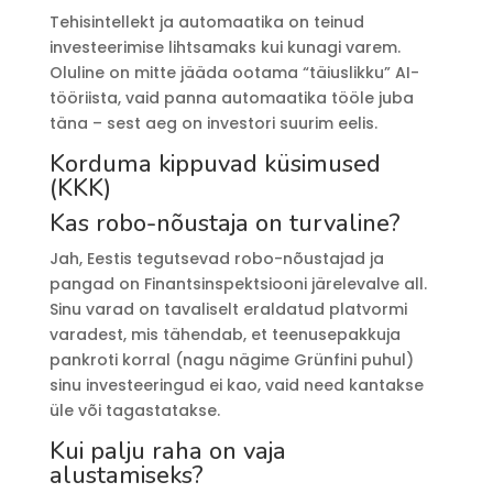
Tehisintellekt ja automaatika on teinud
investeerimise lihtsamaks kui kunagi varem.
Oluline on mitte jääda ootama “täiuslikku” AI-
tööriista, vaid panna automaatika tööle juba
täna – sest aeg on investori suurim eelis.
Korduma kippuvad küsimused
(KKK)
Kas robo-nõustaja on turvaline?
Jah, Eestis tegutsevad robo-nõustajad ja
pangad on Finantsinspektsiooni järelevalve all.
Sinu varad on tavaliselt eraldatud platvormi
varadest, mis tähendab, et teenusepakkuja
pankroti korral (nagu nägime Grünfini puhul)
sinu investeeringud ei kao, vaid need kantakse
üle või tagastatakse.
Kui palju raha on vaja
alustamiseks?