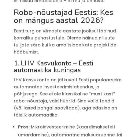
inimlikud emotsioonid – hirmu ja ahnuse.
Robo-nõustajad Eestis: Kes
on mängus aastal 2026?
Eesti turg on viimaste aastate jooksul läbinud
korraliku puhastustule. Oleme näinud nii uute
tulijate sära kui ka ambitsioonikate projektide
hääbumist.
1. LHV Kasvukonto – Eesti
automaatika kuningas
LHV Kasvukonto on jätkuvalt Eesti populaarseim
automaatne investeerimislahendus, ja
põhjusega. See ei ole klassikaline “must kast”
robo-nõustaja, vaid hübriid. Sina valid fondid
(või lased pangal soovitada), aga edasine on
täielik automaatika.
Pros:
Mikroinvesteerimine (kaardimaksetelt
ümardamine), automaatne maksuaruanne, lai