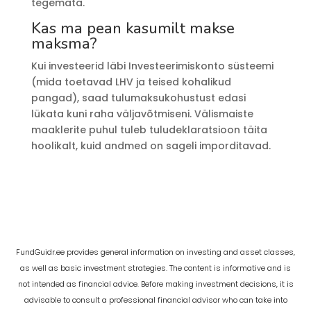
tegemata.
Kas ma pean kasumilt makse
maksma?
Kui investeerid läbi Investeerimiskonto süsteemi
(mida toetavad LHV ja teised kohalikud
pangad), saad tulumaksukohustust edasi
lükata kuni raha väljavõtmiseni. Välismaiste
maaklerite puhul tuleb tuludeklaratsioon täita
hoolikalt, kuid andmed on sageli imporditavad.
FundGuidr.ee provides general information on investing and asset classes,
as well as basic investment strategies. The content is informative and is
not intended as financial advice. Before making investment decisions, it is
advisable to consult a professional financial advisor who can take into