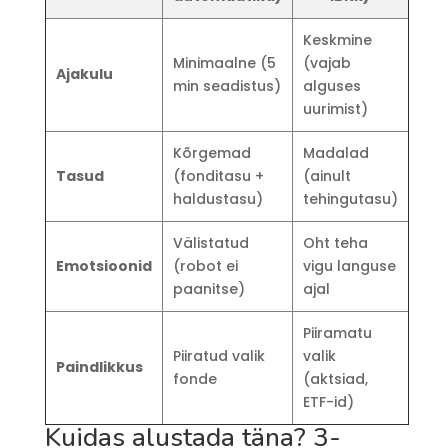
Keskmine
Minimaalne (5
(vajab
Ajakulu
min seadistus)
alguses
uurimist)
Kõrgemad
Madalad
Tasud
(fonditasu +
(ainult
haldustasu)
tehingutasu)
Välistatud
Oht teha
Emotsioonid
(robot ei
vigu languse
paanitse)
ajal
Piiramatu
Piiratud valik
valik
Paindlikkus
fonde
(aktsiad,
ETF-id)
Kuidas alustada täna? 3-