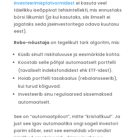
investeerimisplatvormidest
ei kasuta veel
täielikku iseõppivat tehisintellekti, mis ennustaks
börsi liikumist (ja kui kasutaks, siis ilmselt ei
jagataks seda jaeinvestoritega odava kuutasu
eest).
Robo-nõustaja
on tegelikult tark algoritm, mis:
Küsib sinult riskitaluvuse ja eesmärkide kohta.
Koostab selle põhjal automaatselt portfelli
(tavaliselt indeksfondidest ehk ETF-idest).
Hoiab portfelli tasakaalus (rebalansseerib),
kui turud kõiguvad.
Investeerib sinu regulaarsed sissemaksed
automaatselt.
See on “automaatpiloot”, mitte “kristallkuul”. Ja
just see igav automaatika ongi sageli investori
parim sõber, sest see eemaldab võrrandist