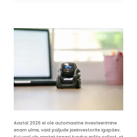
Aastal 2026 ei ole automaatne investeerimine
enam ulme, vaid paljude jaeinvestorite igapäev.
Kui veel viis aastat tagasi tundus mõte sellest, et