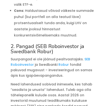
valik ETF-e.
Cons:
Haldustasud võivad väikeste summade
puhul (kui portfell on alla teatud läve)
protsentuaalselt tunda anda, kuigi LHV on
aastate jooksul hinnastust
konkurentsivõimelisemaks muutnud.
2. Pangad (SEB Roboinvestor ja
Swedbank Robur)
Suurpangad ei ole jäänud pealtvaatajaks.
SEB
Roboinvestor
ja Swedbanki
Robur
fondid
pakuvad mugavust – investeeringud on samas
äpis kus igapäevapangandus.
Need lahendused sobivad inimesele, kes tahab
“seadista ja unusta” lahendust. Tuleb aga olla
tähelepanelik kulude osas. Aastal 2026 on
investorid muutunud teadlikumaks kulukuse
määrast (TER) ning pankade fondid peavad